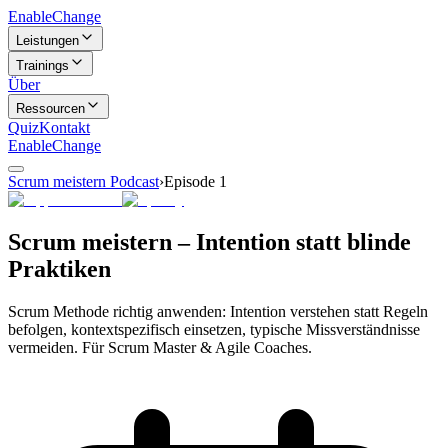
Enable
Change
Leistungen
Trainings
Über
Ressourcen
Quiz
Kontakt
Enable
Change
Scrum meistern Podcast
›
Episode
1
Scrum meistern – Intention statt blinde
Praktiken
Scrum Methode richtig anwenden: Intention verstehen statt Regeln
befolgen, kontextspezifisch einsetzen, typische Missverständnisse
vermeiden. Für Scrum Master & Agile Coaches.