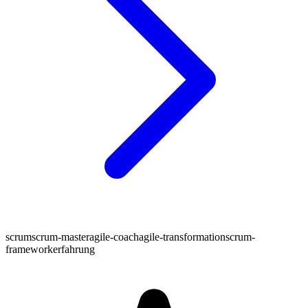
scrum
scrum-master
agile-coach
agile-transformation
scrum-
framework
erfahrung