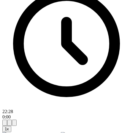
22:28
0:00
1
x