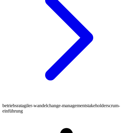
betriebsrat
agiler-wandel
change-management
stakeholder
scrum-
einführung