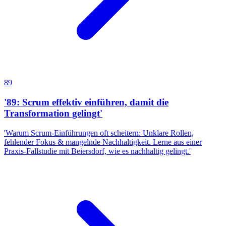
89
'89: Scrum effektiv einführen, damit die
Transformation gelingt'
'Warum Scrum-Einführungen oft scheitern: Unklare Rollen,
fehlender Fokus & mangelnde Nachhaltigkeit. Lerne aus einer
Praxis-Fallstudie mit Beiersdorf, wie es nachhaltig gelingt.'