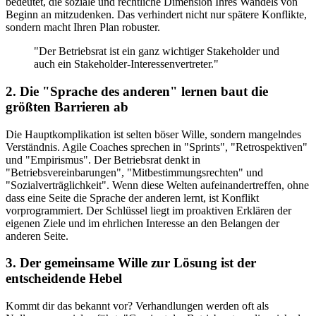
bedeutet, die soziale und rechtliche Dimension Ihres Wandels von
Beginn an mitzudenken. Das verhindert nicht nur spätere Konflikte,
sondern macht Ihren Plan robuster.
"Der Betriebsrat ist ein ganz wichtiger Stakeholder und
auch ein Stakeholder-Interessenvertreter."
2. Die "Sprache des anderen" lernen baut die
größten Barrieren ab
Die Hauptkomplikation ist selten böser Wille, sondern mangelndes
Verständnis. Agile Coaches sprechen in "Sprints", "Retrospektiven"
und "Empirismus". Der Betriebsrat denkt in
"Betriebsvereinbarungen", "Mitbestimmungsrechten" und
"Sozialverträglichkeit". Wenn diese Welten aufeinandertreffen, ohne
dass eine Seite die Sprache der anderen lernt, ist Konflikt
vorprogrammiert. Der Schlüssel liegt im proaktiven Erklären der
eigenen Ziele und im ehrlichen Interesse an den Belangen der
anderen Seite.
3. Der gemeinsame Wille zur Lösung ist der
entscheidende Hebel
Kommt dir das bekannt vor? Verhandlungen werden oft als