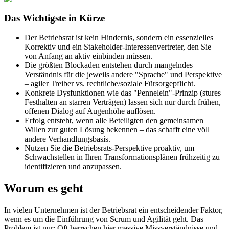
Das Wichtigste in Kürze
Der Betriebsrat ist kein Hindernis, sondern ein essenzielles
Korrektiv und ein Stakeholder-Interessenvertreter, den Sie
von Anfang an aktiv einbinden müssen.
Die größten Blockaden entstehen durch mangelndes
Verständnis für die jeweils andere "Sprache" und Perspektive
– agiler Treiber vs. rechtliche/soziale Fürsorgepflicht.
Konkrete Dysfunktionen wie das "Pennelein"-Prinzip (stures
Festhalten an starren Verträgen) lassen sich nur durch frühen,
offenen Dialog auf Augenhöhe auflösen.
Erfolg entsteht, wenn alle Beteiligten den gemeinsamen
Willen zur guten Lösung bekennen – das schafft eine völl
andere Verhandlungsbasis.
Nutzen Sie die Betriebsrats-Perspektive proaktiv, um
Schwachstellen in Ihren Transformationsplänen frühzeitig zu
identifizieren und anzupassen.
Worum es geht
In vielen Unternehmen ist der Betriebsrat ein entscheidender Faktor,
wenn es um die Einführung von Scrum und Agilität geht. Das
Problem ist nur: Oft herrschen hier massive Missverständnisse und