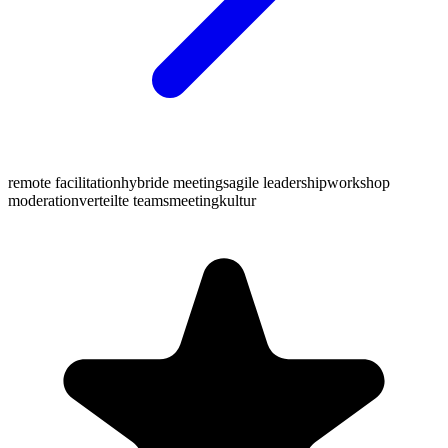
remote facilitation
hybride meetings
agile leadership
workshop
moderation
verteilte teams
meetingkultur