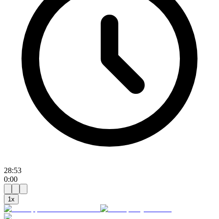
28:53
0:00
1
x