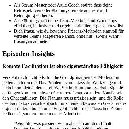
Als Scrum Master oder Agile Coach spürst, dass deine
Retrospektiven oder Plannings remote an Tiefe und
Beteiligung verlieren.
Als Führungskraft deine Team-Meetings und Workshops
effektiver, inklusiver und ergebnisorientierter gestalten willst.
Dich fragst, wie du bewährte Präsenz-Methoden sinnvoll für
verteilte Teams adaptieren kannst, ohne nur "zweite Wahl"-
Lösungen zu bieten.
Episoden-Insights
Remote Facilitation ist eine eigenständige Fähigkeit
Versteht mich nicht falsch – die Grundprinzipien der Moderation
gelten auch remote. Das Problem ist nur, dass die Werkzeuge und
Hebel komplett andere sind. Wo Sie im Raum non-verbale Signale
einfangen konnten, müssen Sie remote bewusst andere Kanäle wie
den Chat etablieren. Die Planung muss präziser sein, und die Rolle
des Facilitators verschiebt sich hin zu einem bewussten Gestalter des
digitalen Interaktionsraums. Es geht nicht um ein "bisschen Zoom
bedienen", sondern um ein neues Mindset.
"Wisst ihr, was passiert, wenn alle sich auf dem Inhalt
konzentrieren? ... wir verlieren uns inhaltlich, einige