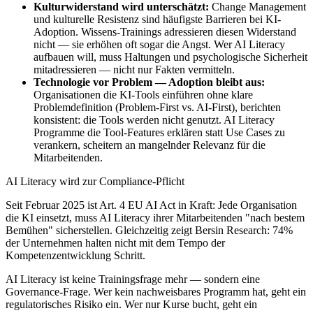
Kulturwiderstand wird unterschätzt
:
Change Management
und kulturelle Resistenz sind häufigste Barrieren bei KI-
Adoption. Wissens-Trainings adressieren diesen Widerstand
nicht — sie erhöhen oft sogar die Angst. Wer AI Literacy
aufbauen will, muss Haltungen und psychologische Sicherheit
mitadressieren — nicht nur Fakten vermitteln.
Technologie vor Problem — Adoption bleibt aus
:
Organisationen die KI-Tools einführen ohne klare
Problemdefinition (Problem-First vs. AI-First), berichten
konsistent: die Tools werden nicht genutzt. AI Literacy
Programme die Tool-Features erklären statt Use Cases zu
verankern, scheitern an mangelnder Relevanz für die
Mitarbeitenden.
AI Literacy wird zur Compliance-Pflicht
Seit Februar 2025 ist Art. 4 EU AI Act in Kraft: Jede Organisation
die KI einsetzt, muss AI Literacy ihrer Mitarbeitenden "nach bestem
Bemühen" sicherstellen. Gleichzeitig zeigt Bersin Research: 74%
der Unternehmen halten nicht mit dem Tempo der
Kompetenzentwicklung Schritt.
AI Literacy ist keine Trainingsfrage mehr — sondern eine
Governance-Frage. Wer kein nachweisbares Programm hat, geht ein
regulatorisches Risiko ein. Wer nur Kurse bucht, geht ein