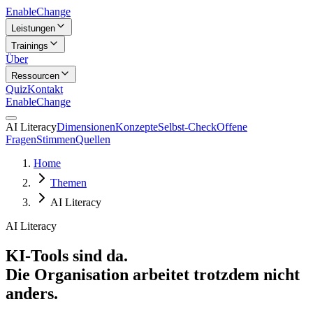
Enable
Change
Leistungen
Trainings
Über
Ressourcen
Quiz
Kontakt
Enable
Change
AI Literacy
Dimensionen
Konzepte
Selbst-Check
Offene
Fragen
Stimmen
Quellen
Home
Themen
AI Literacy
AI Literacy
KI-Tools sind da.
Die Organisation arbeitet trotzdem nicht
anders.