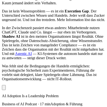
Kaum jemand ändert sein Verhalten.
Das ist kein Wissensproblem — es ist ein
Execution Gap
. Der
Unterschied zwischen Wissen und Handeln. Jeder weiß dass Zucker
ungesund ist. Und isst ihn trotzdem. Mehr Information löst das nicht.
In der Zwischenzeit passiert etwas anderes: Mitarbeitende nutzen
ChatGPT, Claude und Co. längst — nur eben im Verborgenen.
Shadow AI
ist in den meisten Organisationen längst Realität. Ohne
Spielregeln, ohne Datenschutz-Absicherung, ohne Wissenstransfer.
Das ist kein Zeichen von mangelnder Compliance — es ist ein
Zeichen dass die Organisation mit der Realität nicht mitgehalten hat.
Und mit
Agentic AI
— KI-Systemen die autonom handeln statt nur
zu antworten — steigt dieser Druck weiter.
Was fehlt sind die Bedingungen die Handeln ermöglichen:
psychologische Sicherheit zum Experimentieren, Führung die
vorlebt statt delegiert, klare Spielregeln ohne Lähmung. Das ist
Organisationsentwicklung — nicht IT-Rollout.
AI Adoption Is a Leadership Problem
Business of AI Podcast
·
17 min
Adoption & Führung