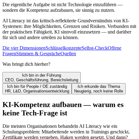
Die eigentliche Aufgabe ist nicht Technologie einzuführen —
sondern die Kompetenz aufzubauen, sie sinnig zu nutzen.
AI Literacy ist das kritisch-reflektierte Grundverständnis von KI-
Systemen: ihre Möglichkeiten, Grenzen und Risiken. Verbunden mit
der praktischen Fähigkeit, KI sinnvoll einzusetzen — und darüber
für sich und andere urteilen zu können.
Die vier Dimensionen
Schlüsselkonzepte
Selbst-Check
Offene
Fragen
Stimmen & Gespräche
Quellen
Was bringt dich hierher?
Ich bin in der Führung
CEO, Geschäftsführung, Bereichsleitung
Ich bin für People / OE zuständig
Ich erkunde das Thema
HR, L&D, Organisationsentwicklung
Neugierig, noch keine Rolle
KI-Kompetenz aufbauen — warum es
keine Tech-Frage ist
Die meisten Organisationen behandeln AI Literacy wie ein
Schulungsproblem: Mitarbeitende werden in Trainings geschickt,
Zertifikate werden vergeben, Haken werden gesetzt. Und dann?