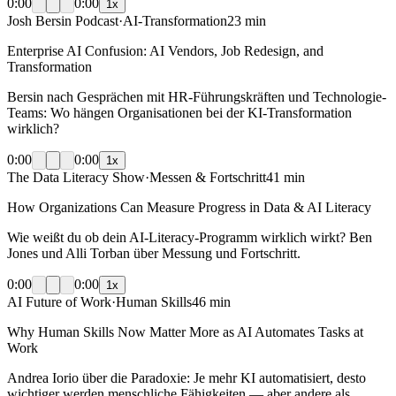
0:00
0:00
1
x
Josh Bersin Podcast
·
AI-Transformation
23 min
Enterprise AI Confusion: AI Vendors, Job Redesign, and
Transformation
Bersin nach Gesprächen mit HR-Führungskräften und Technologie-
Teams: Wo hängen Organisationen bei der KI-Transformation
wirklich?
0:00
0:00
1
x
The Data Literacy Show
·
Messen & Fortschritt
41 min
How Organizations Can Measure Progress in Data & AI Literacy
Wie weißt du ob dein AI-Literacy-Programm wirklich wirkt? Ben
Jones und Alli Torban über Messung und Fortschritt.
0:00
0:00
1
x
AI Future of Work
·
Human Skills
46 min
Why Human Skills Now Matter More as AI Automates Tasks at
Work
Andrea Iorio über die Paradoxie: Je mehr KI automatisiert, desto
wichtiger werden menschliche Fähigkeiten — aber andere als