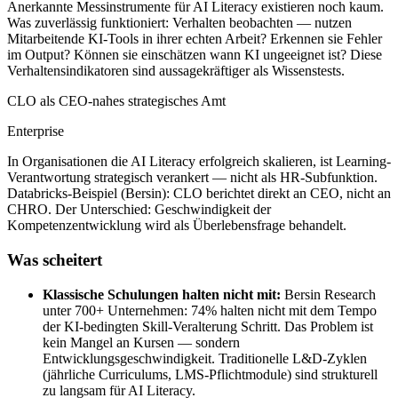
Anerkannte Messinstrumente für AI Literacy existieren noch kaum.
Was zuverlässig funktioniert: Verhalten beobachten — nutzen
Mitarbeitende KI-Tools in ihrer echten Arbeit? Erkennen sie Fehler
im Output? Können sie einschätzen wann KI ungeeignet ist? Diese
Verhaltensindikatoren sind aussagekräftiger als Wissenstests.
CLO als CEO-nahes strategisches Amt
Enterprise
In Organisationen die AI Literacy erfolgreich skalieren, ist Learning-
Verantwortung strategisch verankert — nicht als HR-Subfunktion.
Databricks-Beispiel (Bersin): CLO berichtet direkt an CEO, nicht an
CHRO. Der Unterschied: Geschwindigkeit der
Kompetenzentwicklung wird als Überlebensfrage behandelt.
Was scheitert
Klassische Schulungen halten nicht mit
:
Bersin Research
unter 700+ Unternehmen: 74% halten nicht mit dem Tempo
der KI-bedingten Skill-Veralterung Schritt. Das Problem ist
kein Mangel an Kursen — sondern
Entwicklungsgeschwindigkeit. Traditionelle L&D-Zyklen
(jährliche Curriculums, LMS-Pflichtmodule) sind strukturell
zu langsam für AI Literacy.