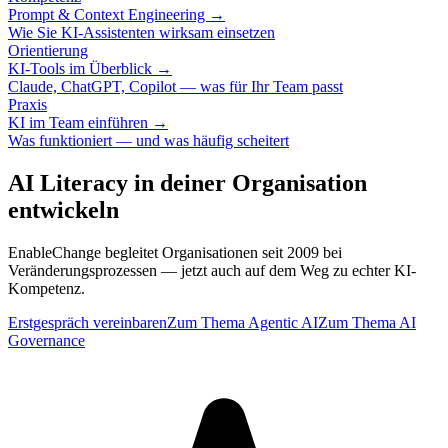
Prompt & Context Engineering →
Wie Sie KI-Assistenten wirksam einsetzen
Orientierung
KI-Tools im Überblick →
Claude, ChatGPT, Copilot — was für Ihr Team passt
Praxis
KI im Team einführen →
Was funktioniert — und was häufig scheitert
AI Literacy in deiner Organisation
entwickeln
EnableChange begleitet Organisationen seit 2009 bei
Veränderungsprozessen — jetzt auch auf dem Weg zu echter KI-
Kompetenz.
Erstgespräch vereinbaren
Zum Thema Agentic AI
Zum Thema AI
Governance