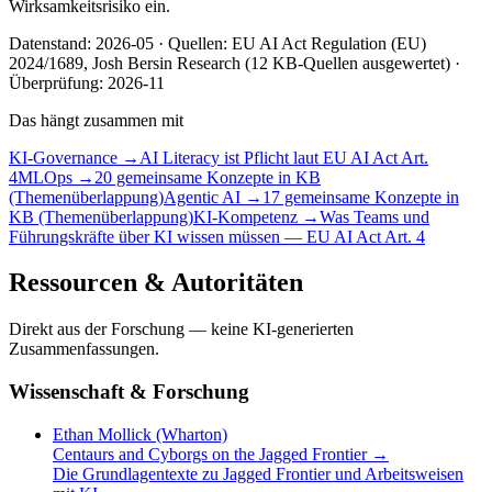
Wirksamkeitsrisiko ein.
Datenstand:
2026-05
· Quellen: EU AI Act Regulation (EU)
2024/1689, Josh Bersin Research (
12
KB-Quellen ausgewertet) ·
Überprüfung:
2026-11
Das hängt zusammen mit
KI-Governance
→
AI Literacy ist Pflicht laut EU AI Act Art.
4
MLOps
→
20 gemeinsame Konzepte in KB
(Themenüberlappung)
Agentic AI
→
17 gemeinsame Konzepte in
KB (Themenüberlappung)
KI-Kompetenz
→
Was Teams und
Führungskräfte über KI wissen müssen — EU AI Act Art. 4
Ressourcen & Autoritäten
Direkt aus der Forschung — keine KI-generierten
Zusammenfassungen.
Wissenschaft & Forschung
Ethan Mollick (Wharton)
Centaurs and Cyborgs on the Jagged Frontier
→
Die Grundlagentexte zu Jagged Frontier und Arbeitsweisen