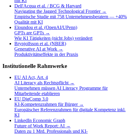
mit KI
Dell'Acqua et al. / BCG & Harvard
Navigating the Jagged Technological Frontier
→
Empirische Studie mit 758 Unternehmensberatern — +40%
Qualität mit KI
Eloundou et al. (OpenAI/UPenn)
GPTs are GPTs
→
Wie KI Tätigkeiten (nicht Jobs) verändert
Brynjolfsson et al. (NBER)
Generative AI at Work
→
Produktivitätseffekte in der Praxis
Institutionelle Rahmwerke
EU AI Act, Art. 4
AI Literacy als Rechtspflicht
→
Unternehmen müssen AI Literacy Programme für
Mitarbeitende etablieren
EU DigComp 3.0
KI-Kompetenzrahmen für Bürger
→
Europäischer Referenzrahmen für digitale Kompetenz inkl.
KI
LinkedIn Economic Graph
Future of Work Report: AI
→
Daten zu 1 Mrd. Professionals und KI-