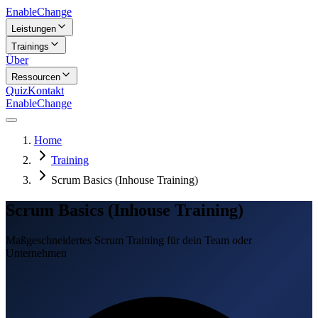
Enable
Change
Leistungen
Trainings
Über
Ressourcen
Quiz
Kontakt
Enable
Change
Home
Training
Scrum Basics (Inhouse Training)
Scrum Basics (Inhouse Training)
Maßgeschneidertes Scrum Training für dein Team oder
Unternehmen