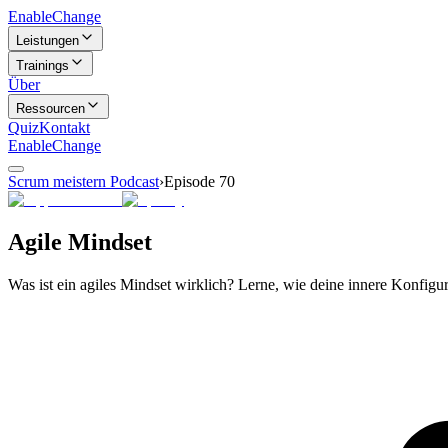
Enable
Change
Leistungen
Trainings
Über
Ressourcen
Quiz
Kontakt
Enable
Change
Scrum meistern Podcast
›
Episode
70
Agile Mindset
Was ist ein agiles Mindset wirklich? Lerne, wie deine innere Konfig