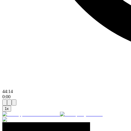
44:14
0:00
1
x