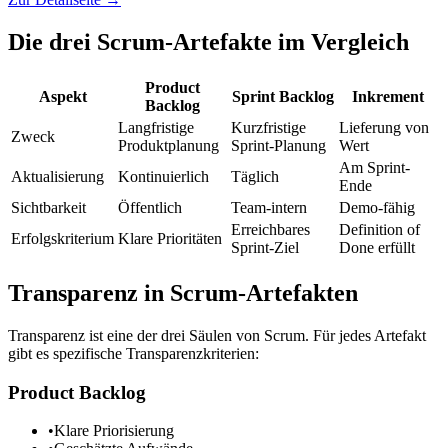
Die drei Scrum-Artefakte im Vergleich
Product
Aspekt
Sprint Backlog
Inkrement
Backlog
Langfristige
Kurzfristige
Lieferung von
Zweck
Produktplanung
Sprint-Planung
Wert
Am Sprint-
Aktualisierung
Kontinuierlich
Täglich
Ende
Sichtbarkeit
Öffentlich
Team-intern
Demo-fähig
Erreichbares
Definition of
Erfolgskriterium
Klare Prioritäten
Sprint-Ziel
Done erfüllt
Transparenz in Scrum-Artefakten
Transparenz ist eine der drei Säulen von Scrum. Für jedes Artefakt
gibt es spezifische Transparenzkriterien:
Product Backlog
•
Klare Priorisierung