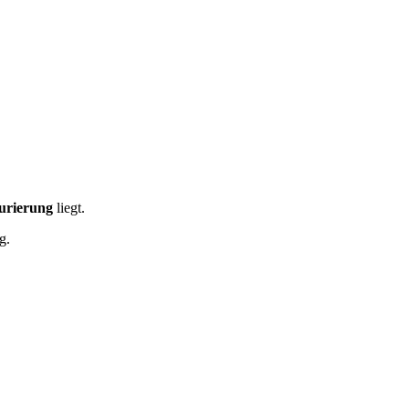
urierung
liegt.
g.