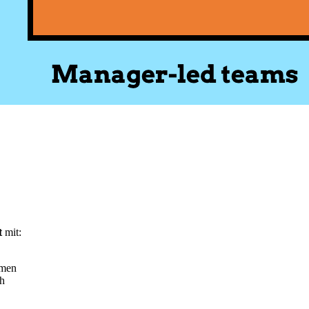
t
mit:
mmen
ch